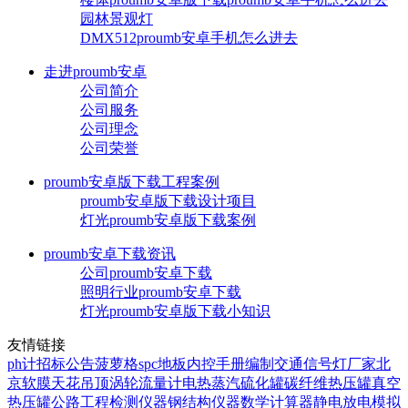
园林景观灯
DMX512proumb安卓手机怎么进去
走进proumb安卓
公司简介
公司服务
公司理念
公司荣誉
proumb安卓版下载工程案例
proumb安卓版下载设计项目
灯光proumb安卓版下载案例
proumb安卓下载资讯
公司proumb安卓下载
照明行业proumb安卓下载
灯光proumb安卓版下载小知识
友情链接
ph计
招标公告
菠萝格
spc地板
内控手册编制
交通信号灯厂家
北
京软膜天花吊顶
涡轮流量计
电热蒸汽硫化罐
碳纤维热压罐
真空
热压罐
公路工程检测仪器
钢结构仪器
数学计算器
静电放电模拟