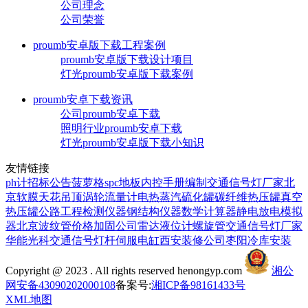
公司理念
公司荣誉
proumb安卓版下载工程案例
proumb安卓版下载设计项目
灯光proumb安卓版下载案例
proumb安卓下载资讯
公司proumb安卓下载
照明行业proumb安卓下载
灯光proumb安卓版下载小知识
友情链接
ph计
招标公告
菠萝格
spc地板
内控手册编制
交通信号灯厂家
北
京软膜天花吊顶
涡轮流量计
电热蒸汽硫化罐
碳纤维热压罐
真空
热压罐
公路工程检测仪器
钢结构仪器
数学计算器
静电放电模拟
器
北京波纹管价格
加固公司
雷达液位计
螺旋管
交通信号灯厂家
华能光科
交通信号灯杆
伺服电缸
西安装修公司
枣阳冷库安装
Copyright @ 2023 . All rights reserved henongyp.com
湘公
网安备43090202000108
备案号:
湘ICP备98161433号
XML地图